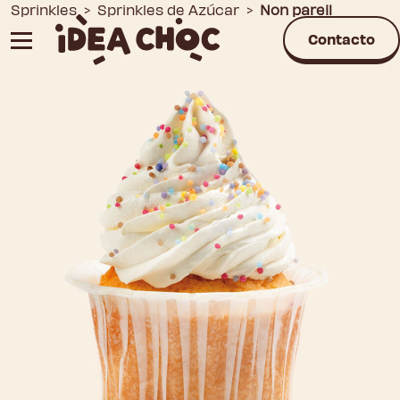
Saltar
Sprinkles
>
Sprinkles de Azúcar
>
Non pareil
al
Contacto
contenido